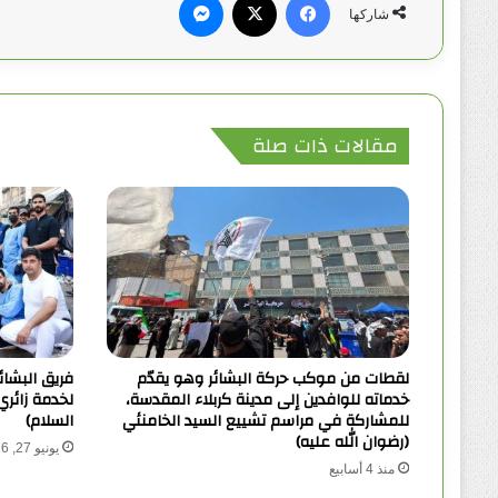
شاركها
مقالات ذات صلة
لقطات من موكب حركة البشائر وهو يقدّم
فريق البشائ
خدماته للوافدين إلى مدينة كربلاء المقدسة،
لخدمة زائري
للمشاركة في مراسم تشييع السيد الخامنئي
السلام)
(رضوان الله عليه)
يونيو 27, 2026
منذ 4 أسابيع