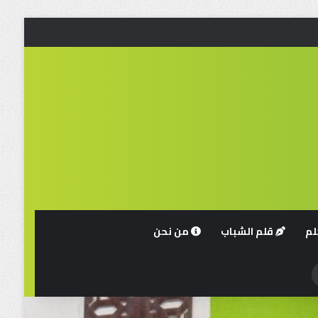
لم
قلم الشباب
من نحن
حث
ن