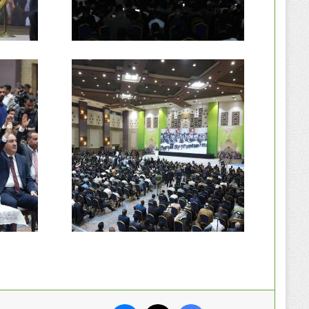
فيسبوك
‫X
ماسنجر