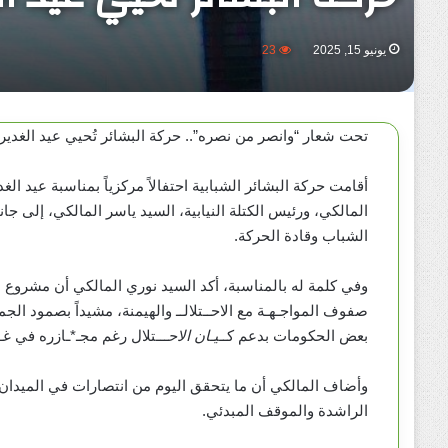
يونيو 15, 2025
23
تحت شعار “وانصر من نصره”.. حركة البشائر تُحيي عيد الغدي
أقامت حركة البشائر الشبابية احتفالاً مركزياً بمناسبة عيد ال
المالكي، ورئيس الكتلة النيابية، السيد ياسر المالكي، إلى 
الشباب وقادة الحركة.
وفي كلمة له بالمناسبة، أكد السيد نوري المالكي أن مشروع الول
صفوف المواجـهـة مع الاحــتلالــ والهيمنة، مشيداً بصمود الجمه
بعض الحكومات بدعم كـ
ـيـان الاحــ
ـتلال رغم مجـ*ـازره في غــ
وأضاف المالكي أن ما يتحقق اليوم من انتصارات في الميدان 
الراشدة والموقف المبدئي.