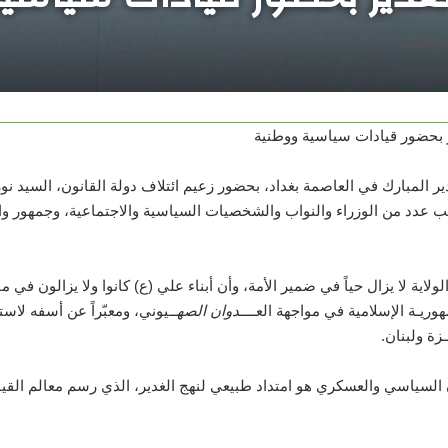
ر بحضور قيادات سياسية ووطنية
غدير المبارك في العاصمة بغداد، بحضور زعيم ائتلاف دولة القانون، السيد نو
جانب عدد من الوزراء والنواب والشخصيات السياسية والاجتماعية، وجمهور و
اية لا يزال حياً في ضمير الأمة، وأن أبناء علي (ع) كانوا ولا يزالون في م
وريـة الإسلامية في مواجهة العــ
ــدوان الصهـ
ـيوني، ومعبّراً عن أسفه لاست
زة ولبنان.
السياسي والعسكري هو امتداد طبيعي لنهج الغدير، الذي رسم معالم القيا