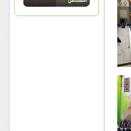
الشمس
ل
ي
ه
م
ح
ر
ا
ر
ة
ا
ل
ش
م
س