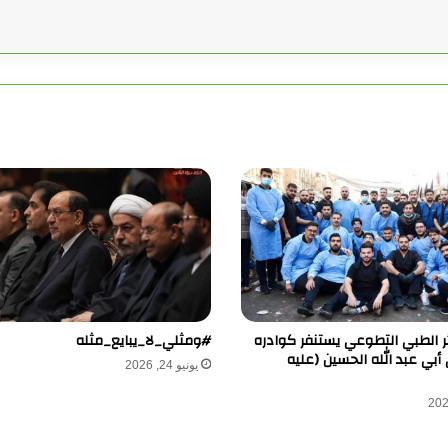
ر الطبي التطوعي يستنفر كوادره
#ومثلي_لا_يبايع_مثله
 أبي عبد الله الحسين (عليه
يونيو 24, 2026