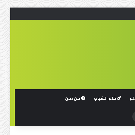
لم
قلم الشباب
من نحن
حث
ن