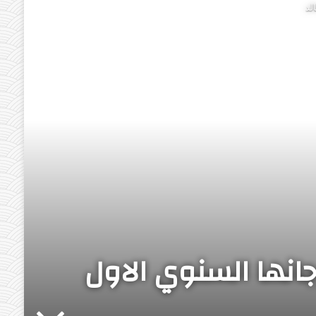
لد
انها السنوي الاول