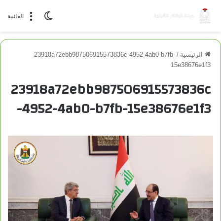
الوضع المظلم
القائمة
الرئيسية
/
23918a72ebb987506915573836c-4952-4ab0-b7fb-
15e38676e1f3
23918a72ebb987506915573836c
-4952-4ab0-b7fb-15e38676e1f3