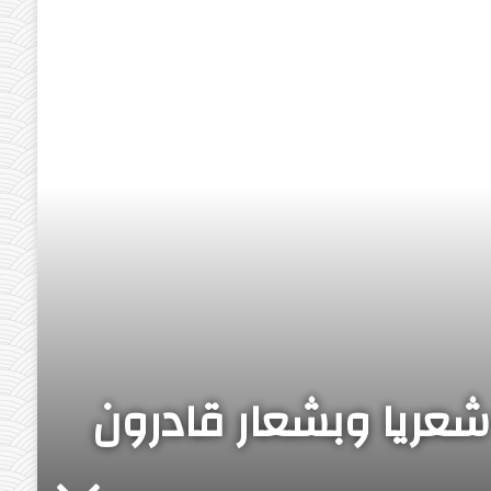
 شعريا وبشعار قادرون