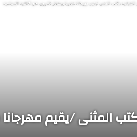
الشبابية مكتب المثنى /يقيم مهرجانا شعريا وبشعار قادرون نحو الاغلبية السياسية
كتب المثنى /يقيم مهرجانا