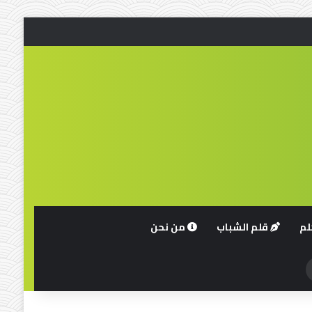
لم
قلم الشباب
من نحن
حث
ن