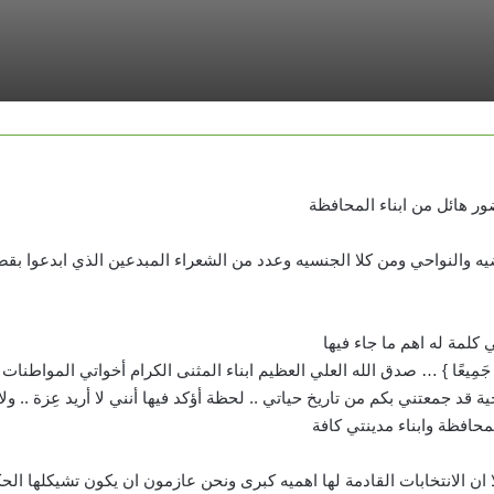
 هائل من ابناء المحافظة
ه والنواحي ومن كلا الجنسيه وعدد من الشعراء المبدعين الذي ابدعوا بقص
لمة له اهم ما جاء فيها
 الْعِزَّةُ جَمِيعًا } … صدق الله العلي العظيم ابناء المثنى الكرام أخواتي المواطنا
قد جمعتني بكم من تاريخ حياتي .. لحظة أؤكد فيها أنني لا أريد عِزة .. ولا 
لمحافظة وابناء مدينتي كافة
ان الانتخابات القادمة لها اهميه كبرى ونحن عازمون ان يكون تشيكلها الح