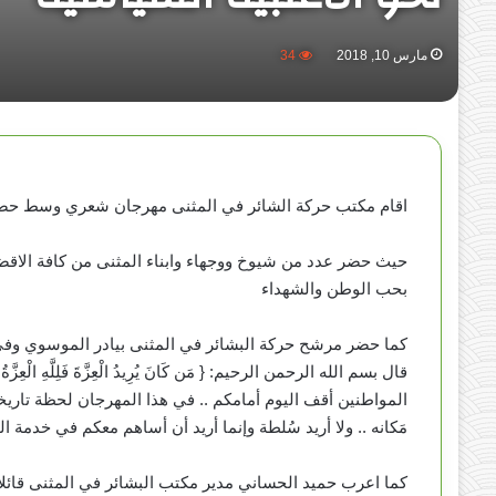
مارس 10, 2018
34
اقام مكتب حركة الشائر في المثنى مهرجان شعري وسط حضور
حيث حضر عدد من شيوخ ووجهاء وابناء المثنى من كافة الاقضي
بحب الوطن والشهداء
كما حضر مرشح حركة البشائر في المثنى بيادر الموسوي وفي ك
قال بسم الله الرحمن الرحيم: { مَن كَانَ يُرِيدُ الْعِزَّةَ فَلِلَّهِ
المواطنين أقف اليوم أمامكم .. في هذا المهرجان لحظة تاريخية 
مَكانه .. ولا أريد سُلطة وإنما أريد أن أساهم معكم في خدمة ا
كما اعرب حميد الحساني مدير مكتب البشائر في المثنى قائلا 