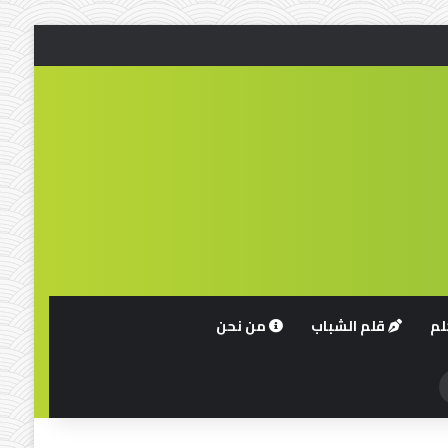
لم
قلم الشباب
من نحن
حث
ن