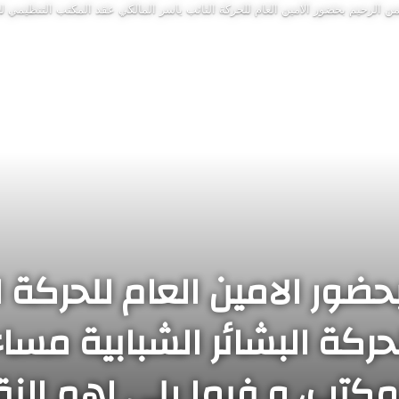
ن الرحيم بحضور الامين العام للحركة النائب ياسر المالكي عقد المكتب التنظيمي ل
حضور الامين العام للحركة ا
كة البشائر الشبابية مساء
مكتب، و فيما يلي اهم النق