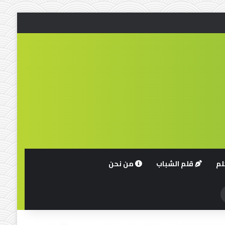
لم
قلم الشباب
من نحن
حث
ن