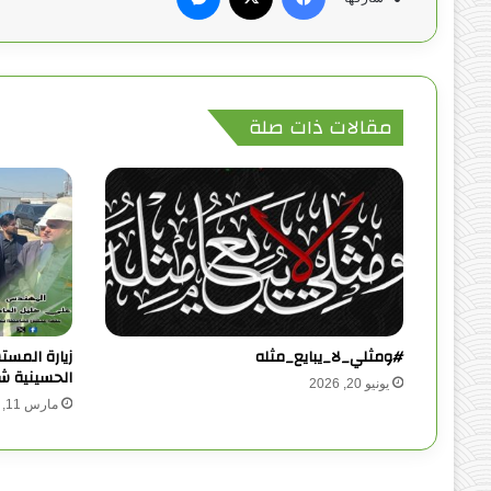
مقالات ذات صلة
#ومثلي_لا_يبايع_مثله
زيارة المس
الحسينية ش
يونيو 20, 2026
مارس 11, 2024