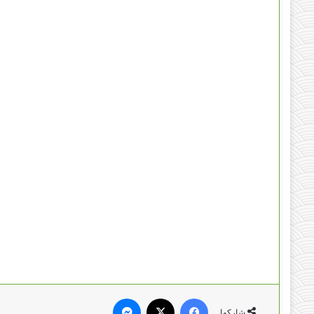
فيسبوك
‫X
ماسنجر
شاركها