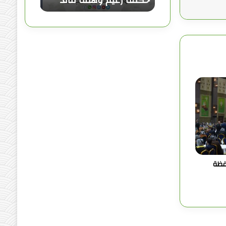
حكمة زعيم وهمة قائد
ه
م
ة
ق
ا
ئ
د
فظة