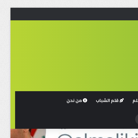
لم
قلم الشباب
من نحن
حث
ن