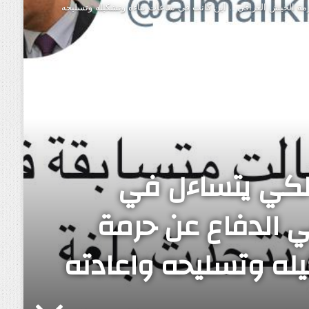
حرمة الجيش العراقي .. أين كانت في ساعات بناءه وتشكيله وتسليحه
مالكي يتساءل في
في الدفاع عن حرمة
له وتسليحه واعادته