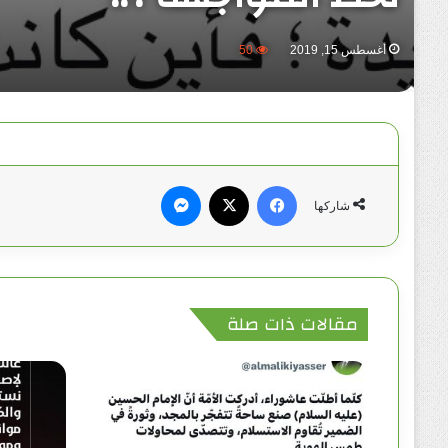
أغسطس 15, 2019
50
فيسبوك
‫X
ماسنجر
شاركها
مقالات ذات صلة