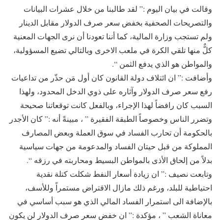
وقالت في بيان اليوم :” لقد طالبنا من خلال عشرات البيانات
والتصريحات الصحفية بخفض سعر صرف الدولار مقابل الدينار
ولم تستجب وزارة المالية، كما أننا تعودنا أن نرى الجهات المعنية
كلٌّ منها تلقي الكرة في ملعب الاخرى وبالتالي تضيع المسؤولية،
والمواطن هو الذي يدفع الثمن “.
وأضافت :” ان ائتلاف دولة القانون كان أول مَن حذّر من تداعيات
رفع سعر صرف الدولار وآثاره على ذوي الدخل المحدود، ولهذا
السبب كان رافضاً لهذا الإجراء، وبالفعل كانت توقعاتنا صحيحة
وتضرر الناس وخصوصاً الطبقة الفقيرة ” ، مبينةً أنه :” كان الأجدر
بالحكومة أن تحارب الفساد في سوق العملة وبعض المصارف
المملوكة من قبل حيتان الفساد والمدعومة من جهات سياسية
بدلاً من إلحاق الأذى بالمواطن البسيط ومحاربته في رزقه “.
وتابعت نصيف :” ان زيادة أسعار النفط شكلت كتلة نقدية
احتياطية للبلد، ورغم ذلك مازال الاقتراض مستمراً وللأسف،
بالإضافة الى استمرار الفساد المالي الذي هو سبب أساسي في
معاناة الشعب ” ، مؤكدة :” ان خفض سعر صرف الدولار لن يكون