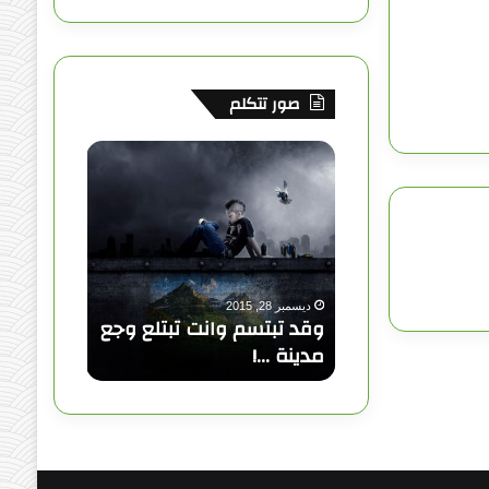
ق
ع
صور تتكلم
R
S
و
ق
S
د
ت
ب
ت
س
ديسمبر 28, 2015
م
وقد تبتسم وانت تبتلع وجع
و
مدينة …!
ا
ن
ت
ت
ب
ت