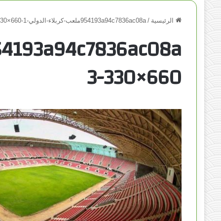
الرئيسية
/
954193a94c7836ac08aملعب-كربلاء-الدولي-1-660×330-3
660×330-3