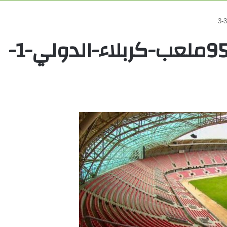
954193a94c7836ac08aملعب-كربلاء-الدولي-1-