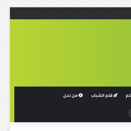
لم
قلم الشباب
من نحن
حث
ن