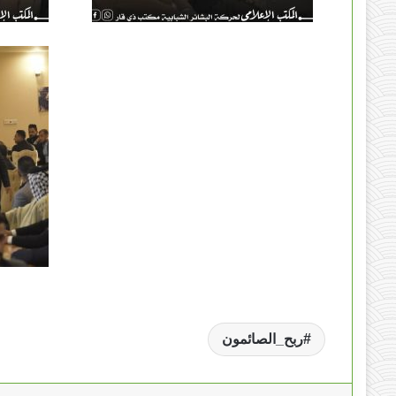
ربح_الصائمون