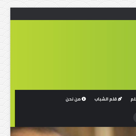
لم
قلم الشباب
من نحن
حث
ن