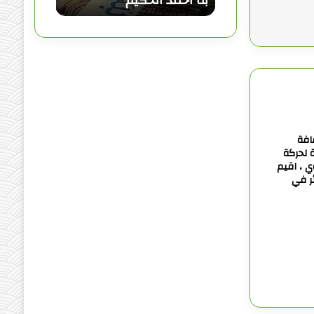
به أحمد الحكيم
ل
ع
ز
ي
م
ة
و
ل
ي
س
قافة
ف
ة لحركة
ي ، اقيم
ي
ئر في
ا
ل
إ
ع
ا
ق
ة
”
ش
ع