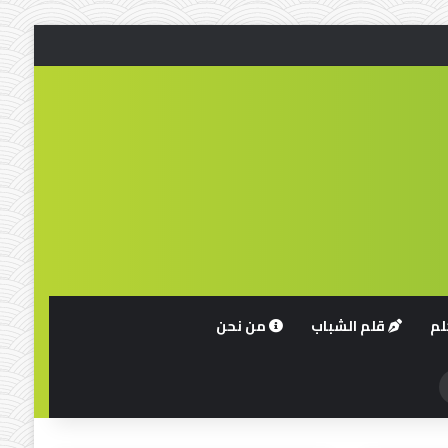
لم
قلم الشباب
من نحن
حث
ن