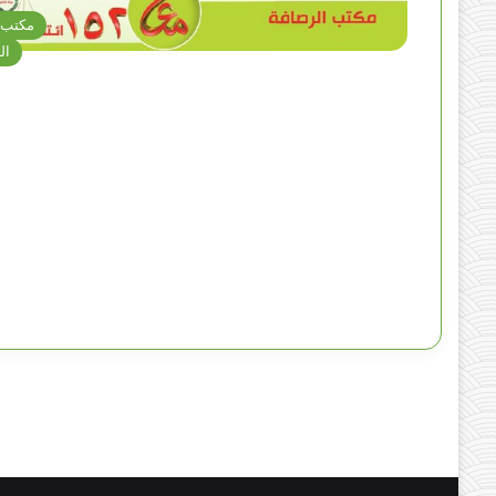
مكتب ب
ال