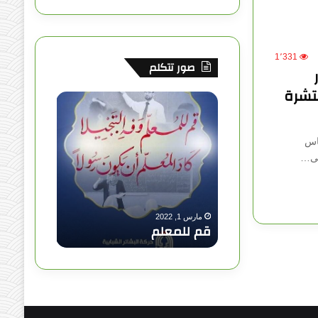
ق
ع
1٬331
صور تتكلم
R
تشرة
S
ق
م
S
ل
اس
ل
إلى…
م
ع
ل
م
مارس 1, 2022
قم للمعلم