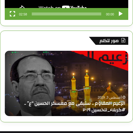
ق
02:58
00:00
ع
R
صور تتكلم
S
S
ا
ل
ز
ع
ي
م
ا
ل
أغسطس 3, 2019
الزعيم المقاوم .. ستبقى مع معسكر الحسين “ع” ..
م
#كربلاء_للحسين ٢٠١٩
ق
ا
و
م