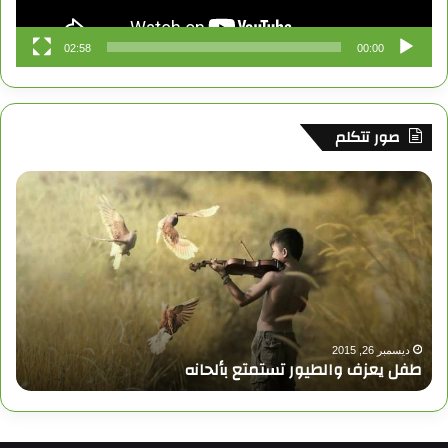
ق
02:58
00:00
ع
R
صور تتكلم
S
S
ط
ف
ل
ي
ع
ز
ف
و
ا
ديسمبر 26, 2015
طفل يعزف والطيور تستمتع بألحانه
ل
ط
ي
و