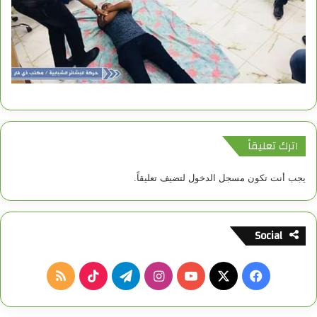
اترك تعليقاً
يجب أنت تكون
مسجل الدخول
لتضيف تعليقاً.
Social
ف
ا
ت
م
ي
X
Y
ن
ي
T
ل