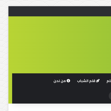
لم
قلم الشباب
من نحن
حث
ن