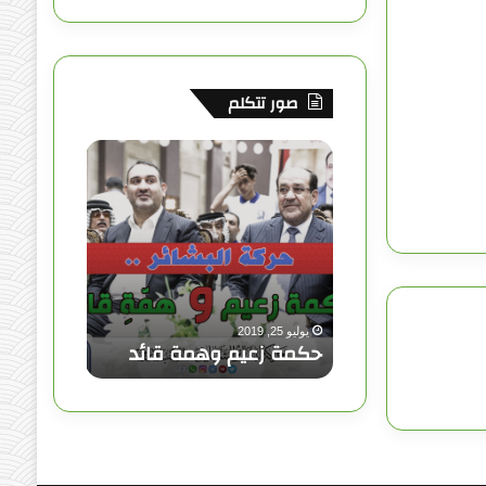
ق
ع
صور تتكلم
R
S
ح
ك
S
م
ة
ز
ع
ي
م
يوليو 25, 2019
و
حكمة زعيم وهمة قائد
ه
م
ة
ق
ا
ئ