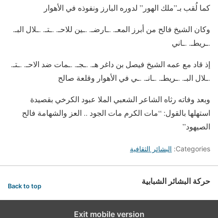
كما لُقب بـ”ملك الهور” لدوره البارز ونفوذه في الأهوار
وكان الشيخ فالح من أبرز المعـ. .ـارضـ. .ـين للاحـ. .ـتـ. .ـلال البـ.
.ـريطـ. .ـاني
إذ قاد مع عمه الشيخ فيصل بن داغر هـ. .ـجـ. .ـمات ضد الاحـ. .ـتـ.
.ـلال البـ. .ـريطـ. .ـانـ. .ـي في الأهوار وقلعة صالح
وبعد وفاته رثاه الشاعر الشعبي الملا عبود الكرخي بقصيدة
استهلها بالقول: “مات الكرم مات الجود .. العز والشهامة فالح
الصيهود”
Categories:
البشائر الثقافية
حركة البشائر الشبابية
Back to top
Exit mobile version