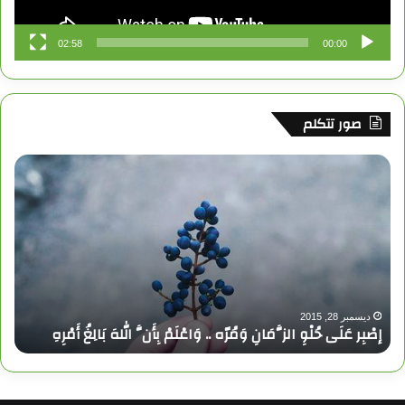
ق
02:58
00:00
ع
R
صور تتكلم
S
S
إ
صْ
بِ
ر
عَ
لَ
ى
حُ
لْ
ديسمبر 28, 2015
إصْبِر عَلَى حُلْوِ الزَّمَانِ وَمُرّه .. وَاعْلَمْ بِأَنَّ اللهَ بَالِغُ أَمْرِهِ
وِ
ا
ل
زَّ