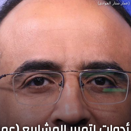
(عمار ستار الفوادي)
دوات لتمرير المشاريع (عما