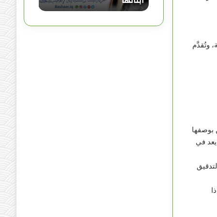
ابنائها
ئ
ر
.
.
ت
تُقدَّم
ن
ه
ض
ب
هّ
م
ة
ا
 بوصفها
ب
يعد في
ن
ا
ئ
لتدقيق
ه
ا
ا