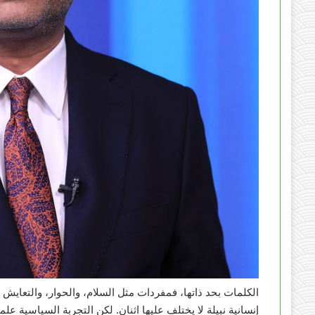
الكلمات بحد ذاتها، فمفردات مثل السلام، والحوار، والتعايش ال
إنسانية نبيلة لا يختلف عليها اثنان. لكن التجربة السياسية عل