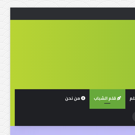
لم
قلم الشباب
من نحن
حث
ن