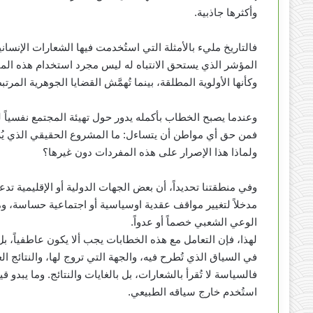
وأكثرها جاذبية.
فالتاريخ مليء بالأمثلة التي استُخدمت فيها الشعارات الإنسان
المؤشر الذي يستحق الانتباه له ليس مجرد استخدام هذه المفر
وكأنها الأولوية المطلقة، بينما تُهمَّش القضايا الجوهرية المرتب
وعندما يصبح الخطاب بأكمله يدور حول تهيئة المجتمع نفسياً ل
فمن حق أي مواطن أن يتساءل: ما المشروع الحقيقي الذي يُر
ولماذا هذا الإصرار على هذه المفردات دون غيرها؟
وفي منطقتنا تحديداً، أن بعض الجهات الدولية أو الإقليمية ت
مدخلاً لتغيير مواقف عقدية اوسياسية أو اجتماعية حساسة، ومن
الوعي الشعبي خصماً أو عدواً.
لهذا، فإن التعامل مع هذه الخطابات يجب ألا يكون عاطفياً، بل
في السياق الذي تُطرح فيه، والجهة التي تروج لها، والنتائج العم
فالسياسة لا تُقرأ بالشعارات، بل بالغايات والنتائج. وما يبدو 
استُخدم خارج سياقه الطبيعي.